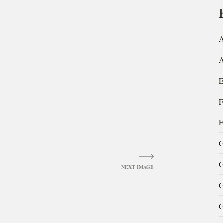
A
A
E
F
F
G
G
G
G