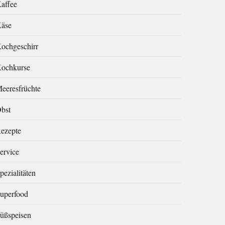
affee
äse
ochgeschirr
ochkurse
eeresfrüchte
bst
ezepte
ervice
pezialitäten
uperfood
üßspeisen