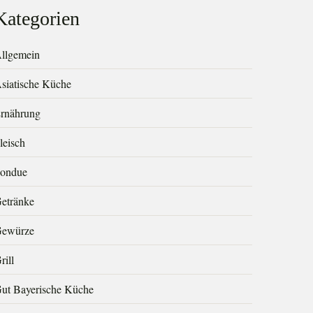
Kategorien
llgemein
siatische Küche
rnährung
leisch
ondue
etränke
ewürze
rill
ut Bayerische Küche