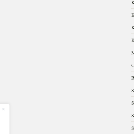
K
K
K
K
M
O
R
S
S
S
S