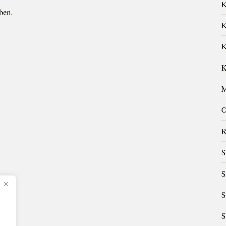
K
ben.
K
K
K
M
O
R
S
S
S
S