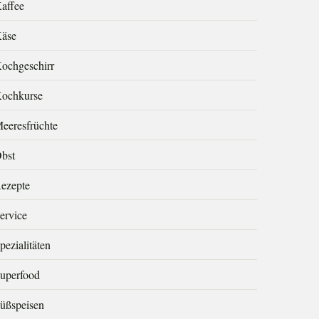
affee
äse
ochgeschirr
ochkurse
eeresfrüchte
bst
ezepte
ervice
pezialitäten
uperfood
üßspeisen