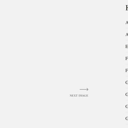
A
A
E
F
F
G
G
G
G