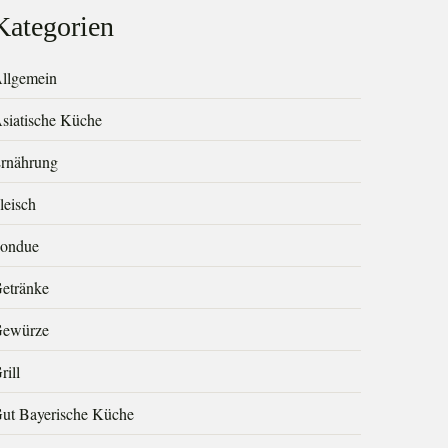
Kategorien
llgemein
siatische Küche
rnährung
leisch
ondue
etränke
ewürze
rill
ut Bayerische Küche