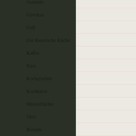
Getränke
Gewürze
Grill
Gut Bayerische Küche
Kaffee
Käse
Kochgeschirr
Kochkurse
Meeresfrüchte
Obst
Rezepte