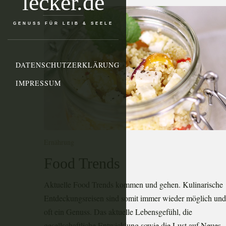
lecker.de
GENUSS FÜR LEIB & SEELE
DATENSCHUTZERKLÄRUNG
IMPRESSUM
Ernährung
Food Trends
Aktuelle Food Trends kommen und gehen. Kulinarische
Entdeckungsreisen sind somit immer wieder möglich und
oft ein Genuss. Das aktuelle Lebensgefühl, die
gesellschaftliche Entwicklung sowie die Lust auf Neues,