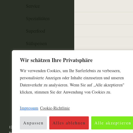
Service
Spezialitäten
Superfood
Süßspeisen
Süßwaren
Wir schätzen Ihre Privatsphäre
Trinken
Wir verwenden Cookies, um Ihr Surferlebnis zu verbessern,
personalisierte Anzeigen oder Inhalte einzusetzen und unseren
Zubereitung
Datenverkehr zu analysieren. Wenn Sie auf „Alle akzeptieren"
klicken, stimmen Sie der Anwendung von Cookies zu.
Impressum
Impressum
Cookie-Richtlinie
Datenschutzerklärung
Anpassen
Alles ablehnen
Alle akzeptieren
123-lecker.de © 2026 .
Proudly powered by WordPress