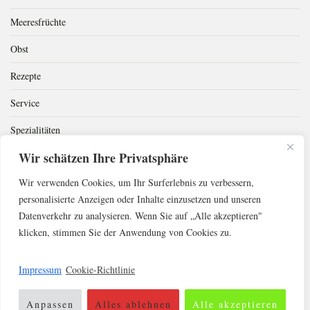
Meeresfrüchte
Obst
Rezepte
Service
Spezialitäten
Wir schätzen Ihre Privatsphäre
Superfood
Wir verwenden Cookies, um Ihr Surferlebnis zu verbessern,
Süßspeisen
personalisierte Anzeigen oder Inhalte einzusetzen und unseren
Süßwaren
Datenverkehr zu analysieren. Wenn Sie auf „Alle akzeptieren"
klicken, stimmen Sie der Anwendung von Cookies zu.
Trinken
Zubereitung
Impressum
Cookie-Richtlinie
Anpassen
Alles ablehnen
Alle akzeptieren